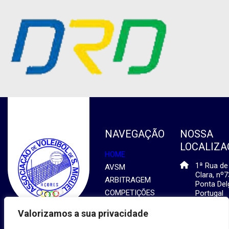
NAVEGAÇÃO
NOSSA
LOCALIZA
HOME
1ª Rua de
AVSM
Clara, nº7
ARBITRAGEM
Ponta Del
COMPETIÇÕES
Portugal
INFORMAÇÃO
296 205 1
Valorizamos a sua privacidade
ADICIONAL
secretari